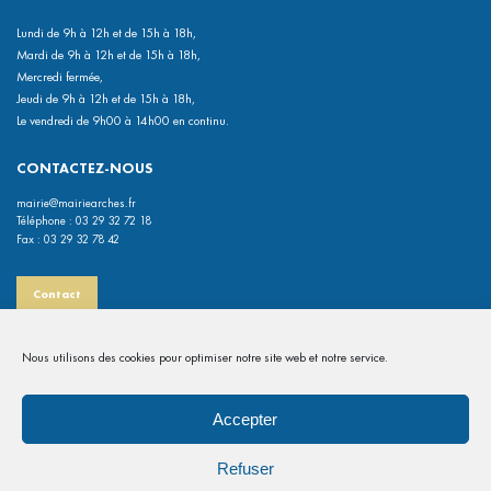
Lundi de 9h à 12h et de 15h à 18h,
Mardi de 9h à 12h et de 15h à 18h,
Mercredi fermée,
Jeudi de 9h à 12h et de 15h à 18h,
Le vendredi de 9h00 à 14h00 en continu.
CONTACTEZ-NOUS
mairie@mairiearches.fr
Téléphone : 03 29 32 72 18
Fax : 03 29 32 78 42
Contact
INFORMATIONS PRATIQUES
Nous utilisons des cookies pour optimiser notre site web et notre service.
Mentions légales
Politiques de confidentialité
Accepter
Map des commerces
Refuser
Gérer les cookies