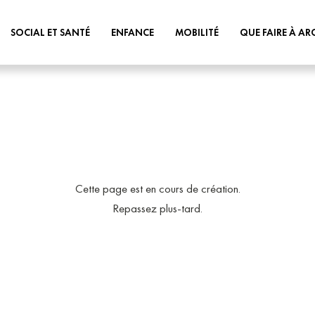
SOCIAL ET SANTÉ
ENFANCE
MOBILITÉ
QUE FAIRE À AR
AS
ÉCOLES
PLAN DE MOBILITÉ
MÉDIATHÈQUE
OFESSIONNELS DE SANTÉ
RESTAURATION SCOLAIRE
VOITURE
ANIMATIONS
ISON FRANCE SERVICE
PÉRISCOLAIRE & MERCREDIS
VÉLO
MAISONS FLEURIES
RÉCRÉATIFS
DES COMMUNALES
BUS
ASSOCIATIONS
PETITE ENFANCE
Cette page est en cours de création.
FIBRILLATEURS
TRAIN
PARCOURS
CENTRE AÉRÉS
Repassez plus-tard.
ALYSE DE L’EAU
PMR