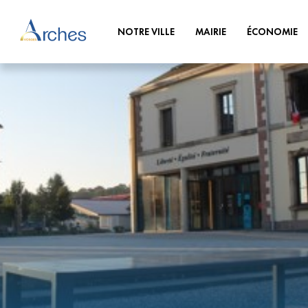
NOTRE VILLE
MAIRIE
ÉCONOMIE
PRÉSENTATION DE LA VILLE
HORAIRES
FINANCE
CC
NOUVEL HABITANT
DÉMARCHES EN MAIRIE
COMMERCES
PR
BLASON
URBANISME
MA
IDENTITÉ
NUMÉROS UTILES
AI
LOCATION SALLE DES FÊTES
DÉ
ARRÊTÉS
AN
AFFOUAGES
CIMETIÈRE
BULLETIN MUNICIPAL