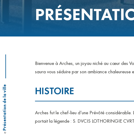
CONSEIL MUNICIPAL
PRÉSENTATIO
VOS ÉLUS
ÉLECTIONS
Bienvenue à Arches, un joyau niché au cœur des Vos
saura vous séduire par son ambiance chaleureuse et
Présentation de la ville
HISTOIRE
Arches fut le chef-lieu d’une Prévôté considérable. La
portait la légende : S. DVCIS LOTHORINGIE CV