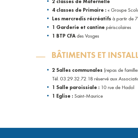
2 classes de Maternelle
4 classes de Primaire :
« Groupe Scola
Les mercredis récréatifs
à partir de 
1 Garderie et cantine
périscolaires
1 BTP CFA
des Vosges
BÂTIMENTS ET INSTA
2 Salles communales
(repas de famille
Tél. 03.29.32.72.18 réservé aux Associati
1 Salle paroissiale :
10 rue de Hadol
1 Eglise :
Saint-Maurice