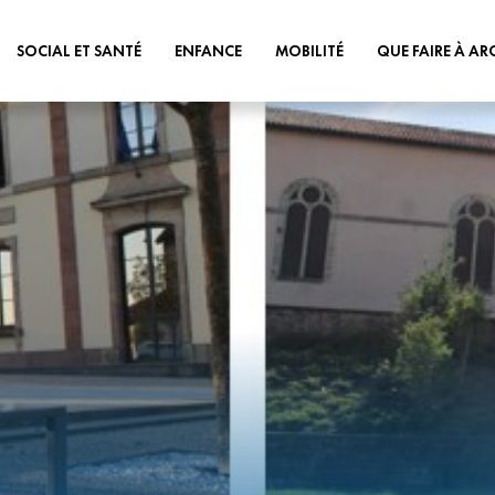
SOCIAL ET SANTÉ
ENFANCE
MOBILITÉ
QUE FAIRE À AR
AS
ÉCOLES
PLAN DE MOBILITÉ
MÉDIATHÈQUE
OFESSIONNELS DE SANTÉ
RESTAURATION SCOLAIRE
VOITURE
ANIMATIONS
ISON FRANCE SERVICE
PÉRISCOLAIRE & MERCREDIS
VÉLO
MAISONS FLEURIES
RÉCRÉATIFS
DES COMMUNALES
BUS
ASSOCIATIONS
PETITE ENFANCE
FIBRILLATEURS
TRAIN
PARCOURS
CENTRE AÉRÉS
ALYSE DE L’EAU
PMR