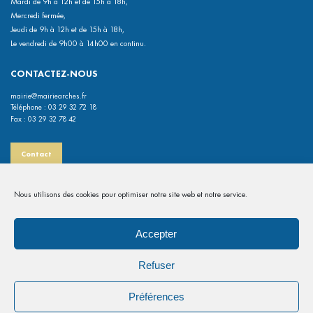
Mardi de 9h à 12h et de 15h à 18h,
Mercredi fermée,
Jeudi de 9h à 12h et de 15h à 18h,
Le vendredi de 9h00 à 14h00 en continu.
CONTACTEZ-NOUS
mairie@mairiearches.fr
Téléphone : 03 29 32 72 18
Fax : 03 29 32 78 42
Contact
INFORMATIONS PRATIQUES
Nous utilisons des cookies pour optimiser notre site web et notre service.
Mentions légales
Politiques de confidentialité
Accepter
Map des commerces
Refuser
Gérer les cookies
A
A
Préférences