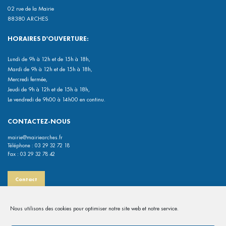
02 rue de la Mairie
88380 ARCHES
HORAIRES D'OUVERTURE:
Lundi de 9h à 12h et de 15h à 18h,
Mardi de 9h à 12h et de 15h à 18h,
Mercredi fermée,
Jeudi de 9h à 12h et de 15h à 18h,
Le vendredi de 9h00 à 14h00 en continu.
CONTACTEZ-NOUS
mairie@mairiearches.fr
Téléphone : 03 29 32 72 18
Fax : 03 29 32 78 42
Contact
INFORMATIONS PRATIQUES
Nous utilisons des cookies pour optimiser notre site web et notre service.
Mentions légales